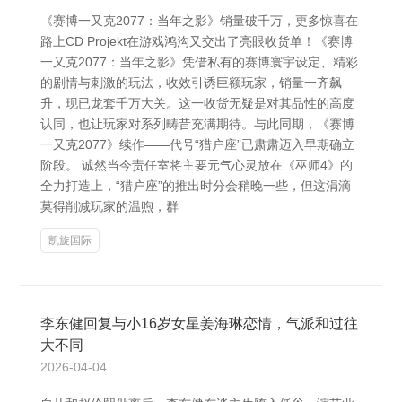
《赛博一又克2077：当年之影》销量破千万，更多惊喜在
路上CD Projekt在游戏鸿沟又交出了亮眼收货单！《赛博
一又克2077：当年之影》凭借私有的赛博寰宇设定、精彩
的剧情与刺激的玩法，收效引诱巨额玩家，销量一齐飙
升，现已龙套千万大关。这一收货无疑是对其品性的高度
认同，也让玩家对系列畴昔充满期待。与此同期，《赛博
一又克2077》续作——代号“猎户座”已肃肃迈入早期确立
阶段。 诚然当今责任室将主要元气心灵放在《巫师4》的
全力打造上，“猎户座”的推出时分会稍晚一些，但这涓滴
莫得削减玩家的温煦，群
凯旋国际
李东健回复与小16岁女星姜海琳恋情，气派和过往
大不同
2026-04-04