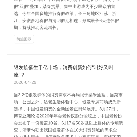
假“双假”叠加，踏春赏景、集中出游成为不少民众的首
选。今年全国多地推行春假政策，长三角地区江苏、浙
江、安徽多地春假与清明假期相连，形成最长6天连休假
期，持续推动客流增长。
凯旋国际
银发族催生千亿市场，消费创新如何“叫好又叫
座”？
2026-04-29
当3.2亿银发群体的消费需求不再局限于柴米油盐，当菜市
场、公园之外，适老生活体验中心、银发专属商场成为新
选择，中国银发消费的全新图景正悄然展开。3月27日，
博鳌亚洲论坛2026年年会老龄议题分论坛上，中国老龄协
会发布了一份覆盖10省、6117名50岁及以上群体的专项调
查，清晰勾勒出我国银发群体在10大消费领域的需求全