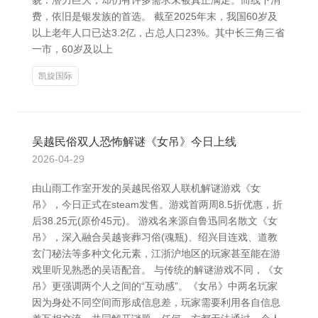
貌：潜力巨大，却仍有许多需求未被真正满足。而线下消
费，依旧是银发族的首选。 截至2025年末，我国60岁及
以上老年人口已达3.2亿，占总人口23%。其中长三角三省
一市，60岁及以上
凯旋国际
吴越民俗双人恐怖解谜《女吊》今日上线
2026-04-29
由山雨工作室开发的吴越民俗双人联机解谜游戏《女
吊》，今日正式在steam发售。游戏首两周8.5折优惠，折
后38.25元(原价45元)。 游戏名来源自鲁迅同名散文《女
吊》，深入融合吴越丧葬习俗(魂瓶)、绍兴目连戏、道教
玄门秘法等多种文化元素，江浙沪地区的玩家甚至能在游
戏里听见熟悉的吴语配音。 与传统的解谜游戏不同，《女
吊》更强调两个人之间的“互动感”。《女吊》中两名玩家
因为身处不同空间而形成信息差，玩家需要利用各自信息