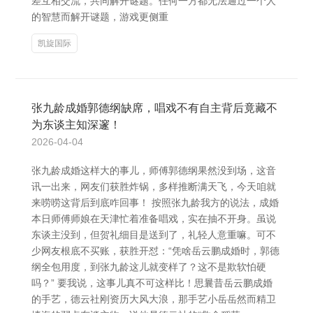
差互相交流，共同解开谜题。任何一方都无法通过一个人
的智慧而解开谜题，游戏更侧重
凯旋国际
张九龄成婚郭德纲缺席，唱戏不有自主背后竟藏不
为东谈主知深邃！
2026-04-04
张九龄成婚这样大的事儿，师傅郭德纲果然没到场，这音
讯一出来，网友们获胜炸锅，多样推断满天飞，今天咱就
来唠唠这背后到底咋回事！ 按照张九龄我方的说法，成婚
本日师傅师娘在天津忙着准备唱戏，实在抽不开身。虽说
东谈主没到，但贺礼细目是送到了，礼轻人意重嘛。可不
少网友根底不买账，获胜开怼：“凭啥岳云鹏成婚时，郭德
纲全包用度，到张九龄这儿就变样了？这不是欺软怕硬
吗？” 要我说，这事儿真不可这样比！思曩昔岳云鹏成婚
的手艺，德云社刚资历大风大浪，那手艺小岳岳然而精卫