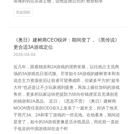
填海的弱点东谈主物，说他是德云社的“救命稻草
凯旋国际
《奥日》建树商CEO锐评：期间变了，《黑传说》
更合适3A游戏定位
2026-04-04
近几年，跟着独游和2A游戏的强势发展，以往抢占主流商
场的3A游戏也日渐式微。尽管如今3A游戏的建树资本和东
说念主力资源依旧让前者可望弗成即，但诸多平方的“超等
大作”也还是让不少玩家感到疲惫，再加上握住加码的游戏
售价，更多的玩家运转把提防力转向价钱便宜且充满创意
的独游和2A居品。 近日，《恶息不啻》《奥日》建树商
MOON责任室的CEO在X上发表了一篇长文，控诉了他关
于咫尺3A、2A和零丁游戏的一些见地。在他看来，期间还
是变了，如今的3A游戏更像是活水线居品，而此前一直处
于低谷的中国游戏却在这个时