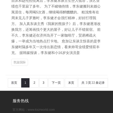
自从和赵伦熙仳离后，李东健东谈主生堕入低谷，演艺业
绩也千里寂了多年。 为了不睹物伤情，李东健搬到未婚公
寓居住，每周喝5次酒，继续喝得醉醺醺的。 粗浅惟有在
周末见儿子罗雅时，李东健才会强打精神，好好打理我
方。 加入真东谈主秀《我家的熊孩子》后，李东健逐渐改
换我方，还筹画找个更大的屋子，好让儿子不错留宿。 前
不久，李东健还在济州岛开了一家咖啡厅，贸易稀疏火
爆，一举成为当地热点打卡地。 愈加让东谈主惊喜的是李
东健时隔多年又一次传出新恋情，看来帅哥业绩爱情双丰
充。 据韩媒报谈，李东健和小16岁女演员姜
凯旋国际
首页
1
2
3
下一页
末页
共
3
页
22
条记录
服务热线
官方网站：www.kxzrworld.com